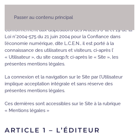
MENTIONS LÉGALES
Passer au contenu principal
Conformément aux dispositions des Articles 6-lll et 19 de la
Loi n°2004-575 du 21 juin 2004 pour la Confiance dans
l’économie numérique, dite L.C.E.N., il est porté à la
connaissance des utilisateurs et visiteurs, ci-après l’
« Utilisateur », du site casqp.fr, ci-après le « Site », les
présentes mentions légales.
La connexion et la navigation sur le Site par l’Utilisateur
implique acceptation intégrale et sans réserve des
présentes mentions légales.
Ces dernières sont accessibles sur le Site à la rubrique
« Mentions légales »
ARTICLE 1 – L’ÉDITEUR