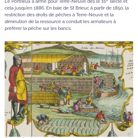
Le Portrieux a armé pour Terre-Neuve dès le 16
siècle et
cela jusqu’en 1886. En baie de St Brieuc à partir de 1850, la
restriction des droits de pêches à Terre-Neuve et la
diminution de la ressource a conduit les armateurs à
préférer la pêche sur les bancs.