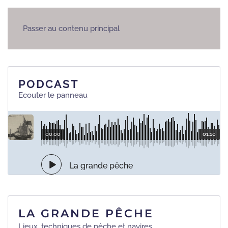
LA GRANDE
Passer au contenu principal
PÊCHE
PODCAST
Ecouter le panneau
00:00
01:10
La grande pêche
LA GRANDE PÊCHE
Lieux, techniques de pêche et navires